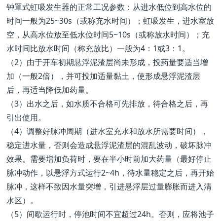
钟罩式虹吸发生器的正常工况参数：从进水低位到高水位的
时间一般为25~30s（或称充水时间）；虹吸发生，进水室放
空，从高水位放至低水位时间5~10s（或称放水时间）；充
水时间比放水时间（称充放比）一般为4：1或3：1。
（2）由于开车初期悬浮泥渣层尚未形成，投药量要适当增
加（一般2倍），并可投加适量黏土，使形成悬浮泥渣层
后，再适当降低加药量。
（3）出水之后，如水质不合格可先排放，待合格之后，再
引出使用。
（4）调整好脉冲周期（进水室充水和放水所需要时间），
稳定进水量，否则会造成悬浮泥渣层的混乱波动，破坏脉冲
效果。需要增加负荷时，要在半小时前加大药量（最好停止
脉冲动作，以悬浮方式运行2~4h，待水量稳定之后，再开始
脉冲，这样不致因水量突增，引进悬浮层过量膨胀而进入清
水区）。
（5）间歇运行时，停池时间不宜超过24h。否则，应将池子