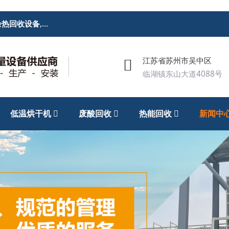
余热回收设备
,
废酸回收处理设备
,低温烘干机
江苏省苏州市吴中区
临湖镇东山大道4088号
低温烘干机
废酸回收
热能回收
新闻中