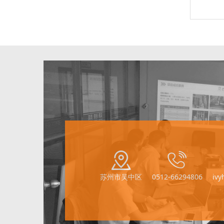
苏州市吴中区
0512-66294806
iv