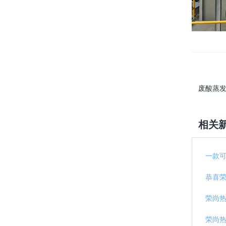
废酸蒸发
相关
一款
恭喜
荣尚
荣尚