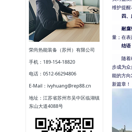
维护提醒
四、
耐腐
量；在表
结语
荣尚热能装备（苏州）有限公司
随着
手机：189-154-18820
步成为众
电话：0512-66294806
能的方向
新篇章！
E-Mail：ivyhuang@rep88.cn
地址：江苏省苏州市吴中区临湖镇
东山大道4088号