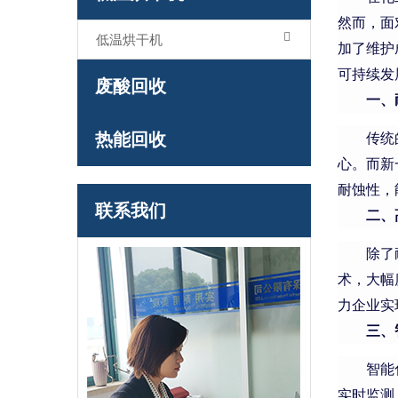
然而，面
低温烘干机
加了维护
可持续发
废酸回收
一、
热能回收
传统
心。而新
耐蚀性，
联系我们
二、
除了
术，大幅
力企业实
三、
智能
实时监测