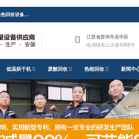
余热回收设备
,
废酸回收处理设备
,低温烘干机
江苏省苏州市吴中区
临湖镇东山大道4088号
低温烘干机
废酸回收
热能回收
新闻中