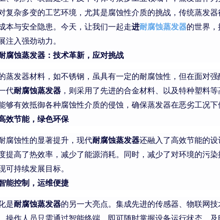
对复杂多变的工艺环境，尤其是腐蚀性介质的挑战，传统蒸发器
成本与安全隐患。今天，让我们一起走
进
耐腐蚀蒸发器
的世界，
展注入强劲动力。
耐腐蚀蒸发器：技术革新，应对挑战
的蒸发器材料，如不锈钢，虽具有一定的耐腐蚀性，但在面对强
一代
耐腐蚀蒸发器
，则采用了先进的合金材料、以及特种塑料等
能够有效抵御各种腐蚀性介质的侵蚀，确保蒸发器在恶劣工况下
高效节能，绿色环保
耐腐蚀性的显著提升，现代
耐腐蚀蒸发器
还融入了高效节能的设
度提高了热效率，减少了能源消耗。同时，减少了对环境的污染
现可持续发展目标。
智能控制，运维便捷
化是
耐腐蚀蒸发器
的另一大亮点。集成先进的传感器、物联网技
。操作人员只需通过智能终端，即可随时掌握设备运行状态，及