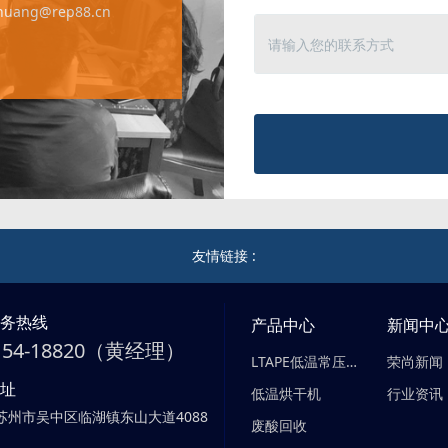
yhuang@rep88.cn
友情链接 :
服务热线
产品中心
新闻中
-154-18820（黄经理）
LTAPE低温常压蒸发器
荣尚新闻
地址
低温烘干机
行业资讯
苏州市吴中区临湖镇东山大道4088
废酸回收