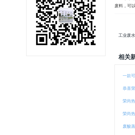
废料，可
工业废水
相关
一款
恭喜
荣尚
荣尚
废酸蒸