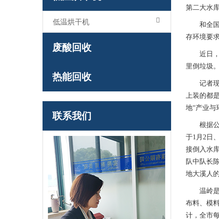
第二大水库
低温烘干机
和全国其
存环境要求
废酸回收
近日，浙
里倒垃圾
热能回收
记者现场
上装的都是
地“产业与
联系我们
根据公安
于1月2日
接倒入水
队中队长
地大溪人
温岭是中
布料、模
计，全市每