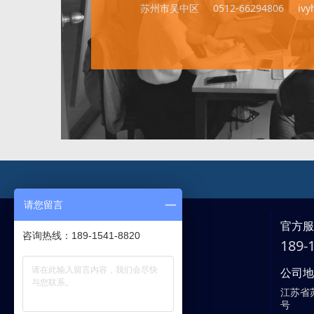
苏州市吴中区
0512-66294806
iv
请您留言
官方
咨询热线：189-1541-8820
189
公司
江苏省
号
客服中心