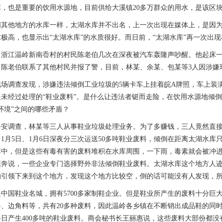
，也是重要的饮用水源地，目前供给大溪镇20多万群众的用水，是该区块
他地方的水库一样，太湖水库并不出名，上一次出现在媒体上，是因为这
极高，也显示出“太湖水库”的水质很好。而日前，“太湖水库”再一次出现
江温岭新南岙村的村民陈老伯几次在深夜被汽车轰隆声吵醒。他起床一看
。陈老伯联系了其他村民并报了警，目前，林某、余某、包某等3人因涉嫌
调查发现，涉嫌违法倾倒工业垃圾的5辆卡车上挂着皖A牌照，车上装满
未经过处理的“鞋业废料”。是什么让违法者铤而走险，在饮用水源地倾倒
环境”之间的哪些矛盾？
调查，林某等三人从事鞋业垃圾处理业务。为了多赚钱，三人竟然直接
、1月5日、1月6日深夜分三次运送50多吨鞋业废料，倾倒在距离太湖水
库中，但是这些有毒有害的废料堆积在水库周围，一下雨，毒素就会被冲
陈奔说，一些企业专门选择野外非法倾倒鞋业废料。太湖水库这个地方人
的引领下来到这个地方，发现这个地方比较空，倒的话可能没有人发现，
国鞋业名城，拥有5700多家制鞋企业。但是鞋业所产生的废料十分巨
料、边角料等，共有20多种废料，因此温岭各乡镇在不断销出成品鞋的同
日产生400多吨的鞋业废料。商会秘书长王丽惠说，这些废料大部份都