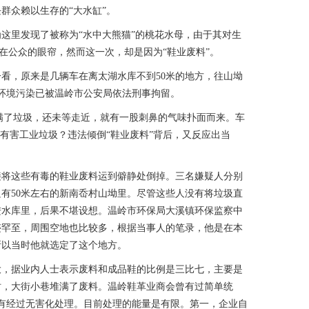
群众赖以生存的“大水缸”。
里发现了被称为“水中大熊猫”的桃花水母，由于其对生
在公众的眼帘，然而这一次，却是因为“鞋业废料”。
，原来是几辆车在离太湖水库不到50米的地方，往山坳
环境污染已被温岭市公安局依法刑事拘留。
了垃圾，还未等走近，就有一股刺鼻的气味扑面而来。车
有害工业垃圾？违法倾倒“鞋业废料”背后，又反应出当
将这些有毒的鞋业废料运到僻静处倒掉。三名嫌疑人分别
库只有50米左右的新南岙村山坳里。尽管这些人没有将垃圾直
进水库里，后果不堪设想。温岭市环保局大溪镇环保监察中
迹罕至，周围空地也比较多，根据当事人的笔录，他是在本
所以当时他就选定了这个地方。
大，据业内人士表示废料和成品鞋的比例是三比七，主要是
时，大街小巷堆满了废料。温岭鞋革业商会曾有过简单统
没有经过无害化处理。目前处理的能量是有限。第一，企业自