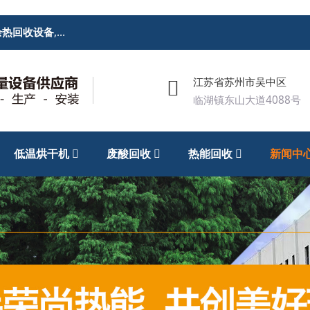
余热回收设备
,
废酸回收处理设备
,低温烘干机
江苏省苏州市吴中区
临湖镇东山大道4088号
低温烘干机
废酸回收
热能回收
新闻中