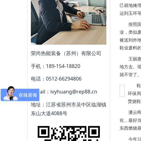
己就地掩
运到玉环
按照国家
业，类似
被送到外
鞋业废料
荣尚热能装备（苏州）有限公司
王丽惠说
手机：189-154-18820
地方去。
就不管了
电话：0512-66294806
鞋业
E-Mail：ivyhuang@rep88.cn
环保局
焚烧鞋
地址：江苏省苏州市吴中区临湖镇
东山大道4088号
潘云晖说
化，最好
东西燃烧
今年3月，