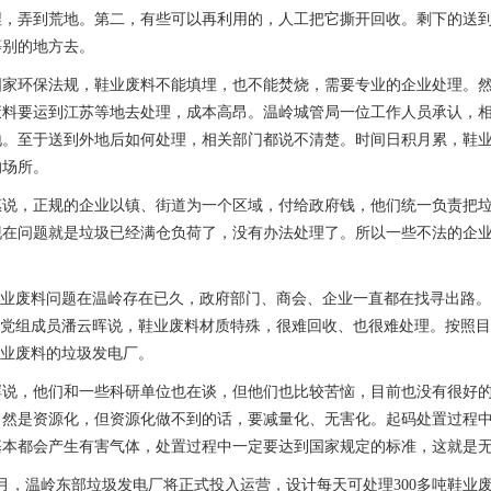
埋，弄到荒地。第二，有些可以再利用的，人工把它撕开回收。剩下的送
等别的地方去。
环保法规，鞋业废料不能填埋，也不能焚烧，需要专业的企业处理。然
废料要运到江苏等地去处理，成本高昂。温岭城管局一位工作人员承认，
地。至于送到外地后如何处理，相关部门都说不清楚。时间日积月累，鞋
的场所。
，正规的企业以镇、街道为一个区域，付给政府钱，他们统一负责把垃
现在问题就是垃圾已经满仓负荷了，没有办法处理了。所以一些不法的企
。
废料问题在温岭存在已久，政府部门、商会、企业一直都在找寻出路。
党组成员潘云晖说，鞋业废料材质特殊，很难回收、也很难处理。按照目
业废料的垃圾发电厂。
，他们和一些科研单位也在谈，但他们也比较苦恼，目前也没有很好的
当然是资源化，但资源化做不到的话，要减量化、无害化。起码处置过程
基本都会产生有害气体，处置过程中一定要达到国家规定的标准，这就是
温岭东部垃圾发电厂将正式投入运营，设计每天可处理300多吨鞋业废