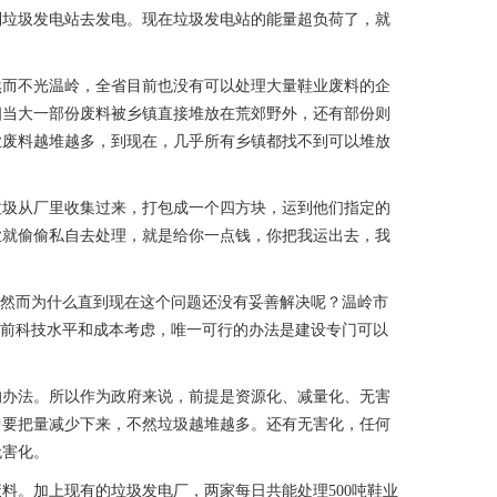
到垃圾发电站去发电。现在垃圾发电站的能量超负荷了，就
而不光温岭，全省目前也没有可以处理大量鞋业废料的企
相当大一部份废料被乡镇直接堆放在荒郊野外，还有部份则
业废料越堆越多，到现在，几乎所有乡镇都找不到可以堆放
圾从厂里收集过来，打包成一个四方块，运到他们指定的
业就偷偷私自去处理，就是给你一点钱，你把我运出去，我
然而为什么直到现在这个问题还没有妥善解决呢？温岭市
前科技水平和成本考虑，唯一可行的办法是建设专门可以
办法。所以作为政府来说，前提是资源化、减量化、无害
中要把量减少下来，不然垃圾越堆越多。还有无害化，任何
无害化。
料。加上现有的垃圾发电厂，两家每日共能处理500吨鞋业