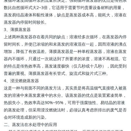
液循环速度由循环泵的流量所决定。强制循环蒸发器的优点是传热系
数比自然循环式大2~3倍，它适用于需要节约贵重设备材料的用量，
蒸发易结晶液体和黏性液体，缺点是蒸发器成本高，能耗大，溶液在
蒸发器内停留时间较长。
3、薄膜蒸发器
上述两种蒸发器存在着共同的缺点：溶液经多次循环，在蒸发器内停
留时间长，并使已浓缩的和未蒸发的溶液混在一起，因而溶液的沸点
增加，降低了有效温差。薄膜蒸发器是一种单程蒸发器，溶液在蒸发
器内不循环，只通过一次就达到了所要求的浓度，溶液不再相混。它
的特点是传热效率高，蒸发速度极快（仅几秒或十几秒），因此受到
普遍的重视。薄膜蒸发器有长管式、旋流式和旋片式三种。
4、浸没燃烧蒸发器
这是一种与前面不同的蒸发方法，其实质是将高温烟气直接喷入被蒸
发的溶液中来蒸发废液中的水分。该蒸发器的优点是装置紧凑简单，
热损失小，热效率高达90%~95%，可用于强腐蚀性、易结晶的溶液
的蒸发处理，但采用浸没燃烧法时，必须认真考虑所排出的废气是否
会对环境造成新的污染。
二、蒸发法在水处理中的应用