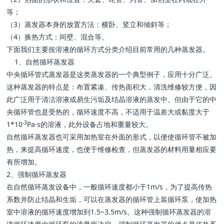
等；
（3）蒸发器本身的放置方法：横卧、竖立和倾斜等；
（4）换热方式：间壁、混合等。
下面我们主要按溶液的循环方式分类介绍目前常用的几种蒸发器。
1、自然循环蒸发器
中央循环管式蒸发器是这类蒸发器的一个典型例子，应用十分广泛。
这种蒸发器的特点是：布置紧凑、传热面积大，清洗维修较方便，因
此广泛用于清洁溶液或易生污垢及结晶溶液的蒸发中。但由于它的中
央循环管也是受热的，循环速度不高，不适用于温差大或黏度大于
-3
1*10
Pa·s的溶液，此外设备占地和重量较大。
自然循环蒸发器也可采用加热室在外面的形式，以便使循环管不被加
热，来提高循环速度，也便于维修检查，但蒸发器的材料用量相应要
有所增加。
2、强制循环蒸发器
在自然循环蒸发设备中，一般循环速度都小于1m/s，为了提高传热
系数并防止结晶和生垢，可以在蒸发器的循环管上装循环泵，使加热
室中溶液的循环速度增加到1.5~3.5m/s。这种强制循环蒸发器的溶