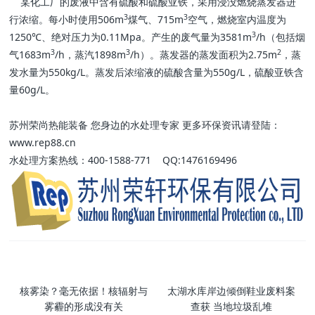
某化工厂的废液中含有硫酸和硫酸亚铁，采用浸没燃烧蒸发器进
3
3
行浓缩。每小时使用506m
煤气、715m
空气，燃烧室内温度为
3
1250℃、绝对压力为0.11Mpa。产生的废气量为3581m
/h（包括烟
3
3
2
气1683m
/h，蒸汽1898m
/h）。蒸发器的蒸发面积为2.75m
，蒸
发水量为550kg/L。蒸发后浓缩液的硫酸含量为550g/L，硫酸亚铁含
量60g/L。
苏州荣尚热能装备 您身边的水处理专家 更多环保资讯请登陆：
www.rep88.cn
水处理方案热线：400-1588-771 QQ:1476169496
核雾染？毫无依据！核辐射与
太湖水库岸边倾倒鞋业废料案
雾霾的形成没有关
查获 当地垃圾乱堆