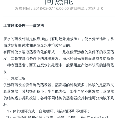
发布时间：2018-02-07 16:00:00
信息来源：本站
0
工业废水处理——蒸发法
废水的蒸发处理是依靠加热（有时还兼施减压），使水分子逸出，从
而达到制取纯水和浓缩废水中溶质的目的。
有两种使水溶液蒸发汽化的形式：一是在低于沸点的条件下的表面蒸
发；二是在沸点条件下的沸腾蒸发。海水经日光曝晒而形成食盐就是
一种表面蒸发，而工业废水的处理中一般采用生产效率较高的沸腾蒸
发。
一、蒸发设备
供沸腾蒸发的设备称为蒸发器。蒸发器的种类繁多，比较的是蒸汽夹
套蒸发器，其加热面积小，生产能力低，随生产的不断发展，蒸发器
的结构逐步得到改进，各种不同结构的蒸发器按其特性可分为以下几
种。
（1）体的循环方式：自然循环、强制循环和不循环；
（2）热面的形状和位置：夹套、蛇管、列管、加热室在内或在外