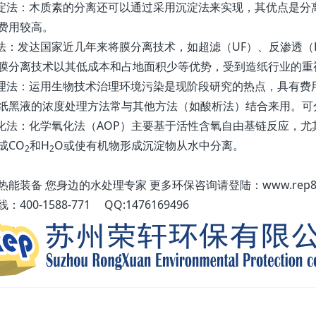
沉淀法：木质素的分离还可以通过采用沉淀法来实现，其优点是
费用较高。
离法：发达国家近几年来将膜分离技术，如超滤（UF）、反渗透（
膜分离技术以其低成本和占地面积少等优势，受到造纸行业的重
处理法：运用生物技术治理环境污染是现阶段研究的热点，具有
纸黑液的浓度处理方法常与其他方法（如酸析法）结合来用。可
氧化法：化学氧化法（AOP）主要基于活性含氧自由基链反应，尤
成CO
和H
O或使有机物形成沉淀物从水中分离。
2
2
能装备 您身边的水处理专家 更多环保咨询请登陆：www.rep88
400-1588-771 QQ:1476169496