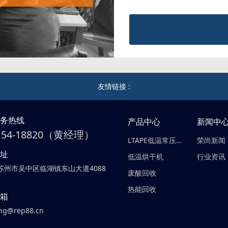
友情链接 :
服务热线
产品中心
新闻中
-154-18820（黄经理）
LTAPE低温常压蒸发器
荣尚新闻
地址
低温烘干机
行业资讯
苏州市吴中区临湖镇东山大道4088
废酸回收
热能回收
邮箱
ng@rep88.cn