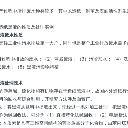
产过程中所排废水种类较多，其中以造纸、制革及表面活性剂生
造纸黑液的性质及处理实例
液废水性质
是轻工业中污水排放第一大户，同时也是整个工业排放废水最多
料过程中排放的废水；（2）蒸煮废液；（3）污冷却水；（4）
纸废水；（8）黑液污染物特征
液处理技术
的游离碱、硫化物和有机物存在于造纸黑液中，故国内外造纸行
料的回收与综合利用，其研究方法涉及面较广。
收法：将黑液从浆料中提取出来，现经过一系列加工处理，把黑
称为碱回收法。可分为（1）直接苛化法碱回收；（2）电渗析法
法：木质素是具有三维空间结构的芳香族高分子化合物，由苯丙烷