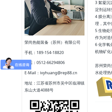
3 絮凝
淀剂运转
4 膜分
理，其中
5 生物
作为对造
荣尚热能装备（苏州）有限公司
6 化学
机物矿化
手机：189-154-18820
电话：0512-66294806
苏州荣尚热
水处理热线：
E-Mail：ivyhuang@rep88.cn
地址：江苏省苏州市吴中区临湖镇
东山大道4088号