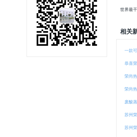
世界最干
相关
一款
恭喜
荣尚
荣尚
废酸蒸
苏州
苏州荣