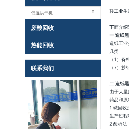
轻工业生
低温烘干机
废酸回收
下面介绍
一
造纸黑
造纸工业
热能回收
几类：
（1）备
联系我们
（7）抄
二
造纸黑
由于大量
药品和原
1 碱回
生产过程
2 酸析