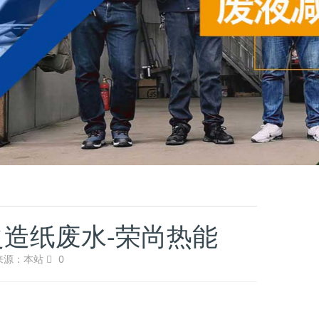
造纸废水-荣尚热能
来源：本站
0