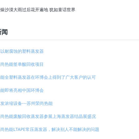
燥沙漠大雨过后花开遍地 犹如童话世界
新闻
可以耐腐蚀的塑料蒸发器
荣尚热能签单酸回收项目
热能全塑料蒸发器在环博会上得到了广大客户的认可
热能即将亮相中国环博会
发浓缩设备---苏州荣尚热能
荣尚热能废酸回收蒸发器参展上海蒸发器结晶展盛况
尚热能LTAPE常压蒸发器，解决别人不能解决的问题