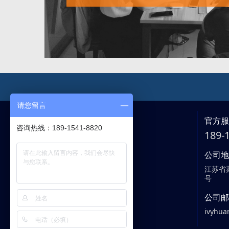
请您留言
官方
咨询热线：189-1541-8820
189
公司
江苏省
号
客服中心
公司
ivyhua