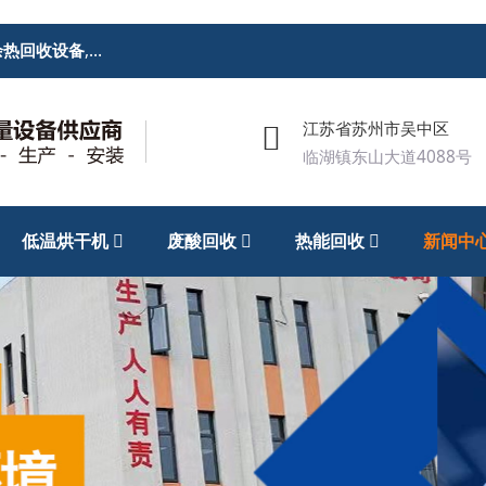
余热回收设备
,
废酸回收处理设备
,低温烘干机
江苏省苏州市吴中区
临湖镇东山大道4088号
低温烘干机
废酸回收
热能回收
新闻中