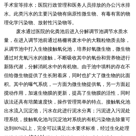
手术室等排水；医院行政管理和医务人员排放的办公污水排
水。此类
污水的主要污染物有病原性微生物、有毒有害的物
理化学污染物、放射性污染物等。
废水通过医院的化粪池后进入分解调节池调节水质水
量，
在进入调节池前通过格栅将废水中的大颗粒物质去除，
从调节池中打入生物接触氧化池，
培养好氧微生物，微生物
通过对充氧污水的接触，不断吸收其中的氧份和营养物进行
新陈代谢，分解消耗水中的有机物。由于池中填料的存在不
但给微生物提供了生长附着床，同时也扩大了微生物的比面
积。其中的曝气系统，一方面为微生物提供氧，另一方面起
搅动作用，加速生物膜的更新，提高了生物膜的活性，同时
该法还具有培菌速度快，操作管理简单的特点。接触氧化池
出水流入沉淀池，污水在此进行泥水分离；污泥进入污泥处
理系统，接触氧化池与沉淀池对系统的有机污染物去除量可
达到
80%
以上，完全可以满足出水要求标准，经过生化处理