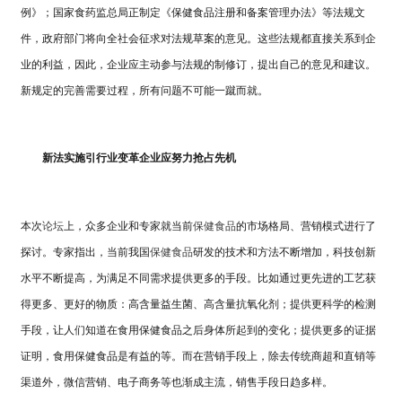
例》；国家食药监总局正制定《保健食品注册和备案管理办法》等法规文
件，政府部门将向全社会征求对法规草案的意见。这些法规都直接关系到企
业的利益，因此，企业应主动参与法规的制修订，提出自己的意见和建议。
新规定的完善需要过程，所有问题不可能一蹴而就。
新法实施引行业变革企业应努力抢占先机
本次
论坛
上，众多企业和专家就当前
保健食品
的市场格局、营销模式进行了
探讨。专家指出，当前我国
保健食品
研发的技术和方法不断增加，科技创新
水平不断提高，为满足不同需求提供更多的手段。比如通过更先进的工艺获
得更多、更好的物质：高含量益生菌、高含量抗氧化剂；提供更科学的检测
手段，让人们知道在食用保健食品之后身体所起到的变化；提供更多的证据
证明，食用保健食品是有益的等。而在营销手段上，除去传统商超和直销等
渠道外，微信营销、电子商务等也渐成主流，销售手段日趋多样。