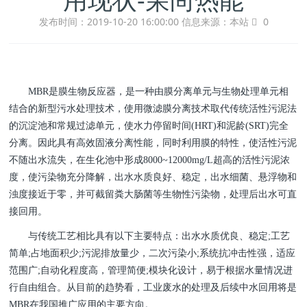
发布时间：2019-10-20 16:00:00
信息来源：本站
0
MBR是膜生物反应器，是一种由膜分离单元与生物处理单元相
结合的新型污水处理技术，使用微滤膜分离技术取代传统活性污泥法
的沉淀池和常规过滤单元，使水力停留时间(HRT)和泥龄(SRT)完全
分离。因此具有高效固液分离性能，同时利用膜的特性，使活性污泥
不随出水流失，在生化池中形成8000~12000mg/L超高的活性污泥浓
度，使污染物充分降解，出水水质良好、稳定，出水细菌、悬浮物和
浊度接近于零，并可截留粪大肠菌等生物性污染物，处理后出水可直
接回用。
与传统工艺相比具有以下主要特点：出水水质优良、稳定;工艺
简单;占地面积少;污泥排放量少，二次污染小;系统抗冲击性强，适应
范围广;自动化程度高，管理简便;模块化设计，易于根据水量情况进
行自由组合。从目前的趋势看，工业废水的处理及后续中水回用将是
MBR在我国推广应用的主要方向。