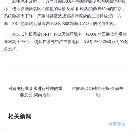
若排泥不及时，一方面会因PAOs的内源呼吸使胞内糖原消耗殆
尽，进而影响厌氧区乙酸盐的吸收及聚-β-羟基烷酸(PHAs)的贮存，
系统除磷率下降，严重时甚至造成富磷污泥磷的二次释放;另一方
面，SRT 也影响到系统内 PAOs 和聚糖菌(GAOs) 的优势生长。
在30℃的长泥龄(SRT≈ 10d)厌氧环境中，GAOs 对乙酸盐的吸收
速率高于PAOs，使其在系统中占主导地位，影响 PAOs释磷行为的充
分发挥。
对造纸行业废水进行处理的重
溶解氧(DO)残余干扰-荣尚热
要意义-荣尚热能
能
相关新闻
查看更多