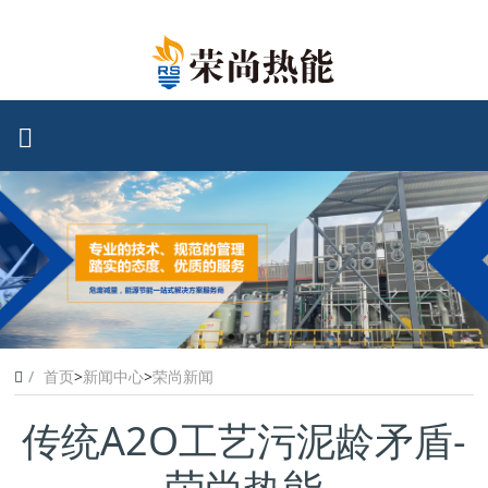
首页
>
新闻中心
>
荣尚新闻
传统A2O工艺污泥龄矛盾-
荣尚热能