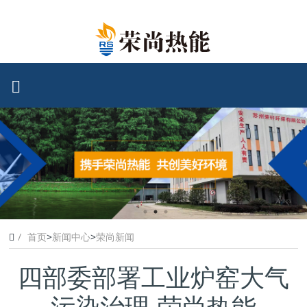
首页
>
新闻中心
>
荣尚新闻
四部委部署工业炉窑大气
污染治理-荣尚热能