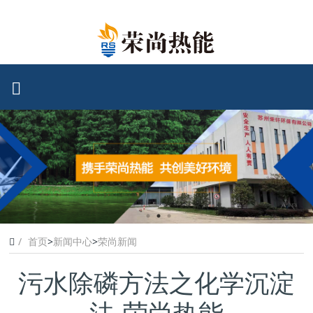
首页
>
新闻中心
>
荣尚新闻
污水除磷方法之化学沉淀
法-荣尚热能