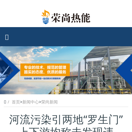
首页
>
新闻中心
>
荣尚新闻
河流污染引两地“罗生门”
上下游均称未发现违