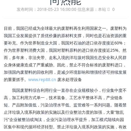
发布时间：2018-05-23 16:00:00
信息来源：本站
0
目前，我国已经成为全球最大的废塑料再生利用国家之一。废塑料为
我国工业发展提供了质优价廉的原材料支撑，同时也是石油资源的重
要补充。作为世界制造业大国，我国对石油的进口依存度接近60%；
作为世界塑料消费大国，我国对塑料原料的进口依存度接近25%。然
而，多年来，非法夹带、走私入境的洋垃圾对我国生态安全和人民群
众身体健康造成了严重威胁。因此，禁止不符合标准的废塑料进口，
加强国内废塑料的回收利用，是减少环境影响和增强经济可持续发展
的重要抓手。
www.rep88.cn
废水处理设备
我国废塑料综合利用行业一直存在企业规模较小，行业集中度不
高，加工利用方式单一，技术装备、工艺水平整体不高，产业链条
短、产品附加值低，污染治理水平低、监管难等一系列问题。随着禁
止洋垃圾入境系列政策的实施以及行业整治力度的加强，大量“散乱
污”企业被整治或淘汰，企业污染治理水平提升，加工模式陆续向园
区集中和现代循环经济转型。禁止洋垃圾入境系列政策的实施，有效