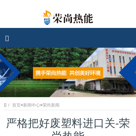
首页
>
新闻中心
>
荣尚新闻
严格把好废塑料进口关-荣
尚热能