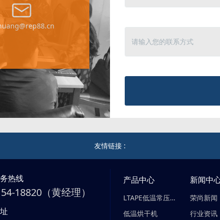
yhuang@rep88.cn
友情链接 :
服务热线
产品中心
新闻中
-154-18820（黄经理）
LTAPE低温常压蒸发器
荣尚新闻
地址
低温烘干机
行业资讯