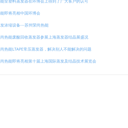
热能全塑料蒸发器在环博会上得到了广大客户的认可
热能即将亮相中国环博会
发浓缩设备---苏州荣尚热能
荣尚热能废酸回收蒸发器参展上海蒸发器结晶展盛况
尚热能LTAPE常压蒸发器，解决别人不能解决的问题
荣尚热能即将亮相第十届上海国际蒸发及结晶技术展览会