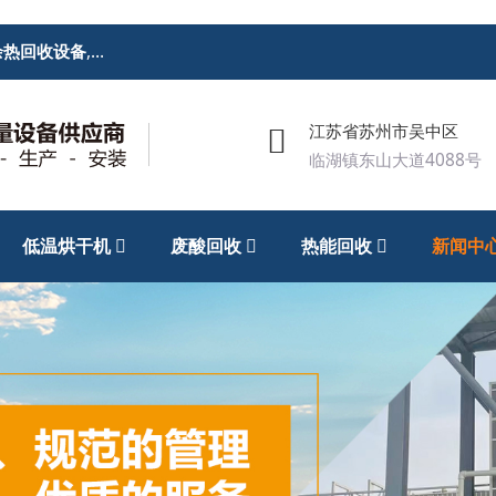
余热回收设备
,
废酸回收处理设备
,低温烘干机
江苏省苏州市吴中区
临湖镇东山大道4088号
低温烘干机
废酸回收
热能回收
新闻中