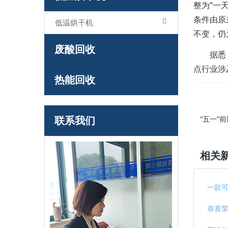
整为“一
条件由原
低温烘干机
不变，仍
废酸回收
据悉
点行业涉
热能回收
联系我们
“五一”
相关
一款
恭喜