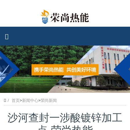
首页
>
新闻中心
>
荣尚新闻
沙河查封一涉酸镀锌加工
点-荣尚热能