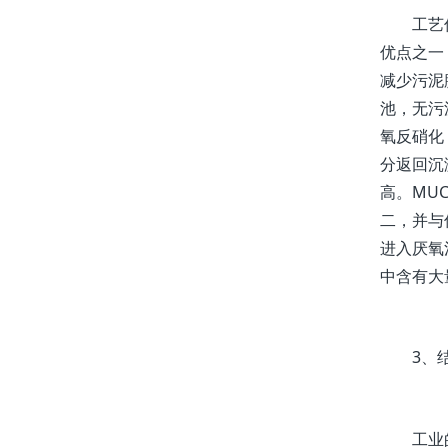
工艺优点
优点之一
减少污泥
池，无污
氧反硝化
分返回沉
高。MU
二，并与
进入厌氧
中含有大
3、结
工业的快