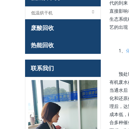
代的到来
直接影响
低温烘干机
生态系统
废酸回收
艺的出现
热能回收
1、
联系我们
预处理作
有机废水
当通水后
化和还原
理后，达
成本低，
合多种催