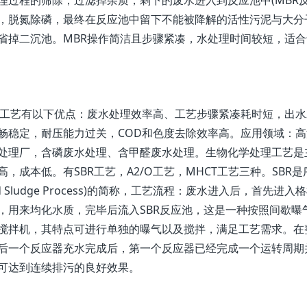
理过程的筛除，过滤掉杂质，剩下的废水进入到反应池中(MBR
，脱氮除磷，最终在反应池中留下不能被降解的活性污泥与大分
省掉二沉池。MBR操作简洁且步骤紧凑，水处理时间较短，适
艺有以下优点：废水处理效率高、工艺步骤紧凑耗时短，出水
畅稳定，耐压能力过关，COD和色度去除效率高。应用领域：
处理厂，含磷废水处理、含甲醛废水处理。生物化学处理工艺是
，成本低。有SBR工艺，A2/O工艺，MHCT工艺三种。SBR是序列间歇式
ated Sludge Process)的简称，工艺流程：废水进入后
，用来均化水质，完毕后流入SBR反应池，这是一种按照间歇
搅拌机，其特点可进行单独的曝气以及搅拌，满足工艺需求。在整
后一个反应器充水完成后，第一个反应器已经完成一个运转周期
可达到连续排污的良好效果。