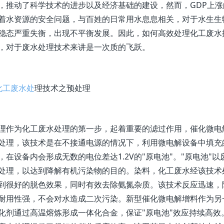
，推动了科学技术的进步以及经济基础的建设，然而，GDP上
着水资源的安全问题，与百姓的日常用水息息相关，对于水生生
稳态严重失衡，出现不平衡发展。因此，如何高效处理化工废水
，对于废水处理技术来讲是一次质的飞跃。
化工废水处
理技术之预处理
为化工废水处理的第一步，起着重要的滤过作用，催化微电解
处理，该技术是在不接通电源的情况下，利用微电解设备中填充
，在设备内会形成无数的电位差达1.2V的"原电池"。"原电池
处理，以达到降解有机污染物的目的。染料，化工废水经该技术处
到很好的脱色效果，同时有效去除氨氮杂质。该技术反应迅速，
耐用性强，不会对水造成二次污染。新型催化微电解增料作为另
化剂通过高温熔炼形成一体化合金，保证"原电池"效应持续高