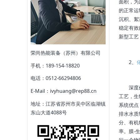
面积，为
的正常运
沉积、絮
稳定有效
新型工艺
荣尚热能装备（苏州）有限公司
2、
手机：189-154-18820
电话：0512-66294806
深度处理
E-Mail：ivyhuang@rep88.cn
工艺，生
地址：江苏省苏州市吴中区临湖镇
系统优点
东山大道4088号
排水水质
分、有机
率。膜-