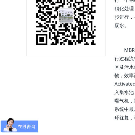
行一个物
硝化处理
步进行，
废水。
MBR工
行过程流
区及污水
物，效率高
Activ
入集水池
曝气机，
系统中最
环往复，