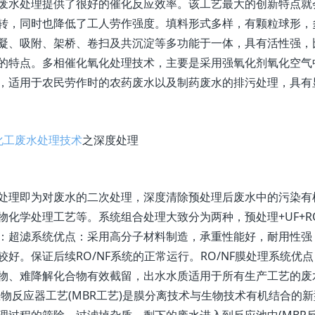
废水处理提供了很好的催化反应效率。该工艺最大的创新特点就
转，同时也降低了工人劳作强度。填料形式多样，有颗粒球形，
凝、吸附、架桥、卷扫及共沉淀等多功能于一体，具有活性强，
的特点。多相催化氧化处理技术，主要是采用强氧化剂氧化空气
，适用于农民劳作时的农药废水以及制药废水的排污处理，具有
化工废水处理技术
之深度处理
即为对废水的二次处理，深度清除预处理后废水中的污染有机
物化学处理工艺等。系统组合处理大致分为两种，预处理+UF+RO/N
：超滤系统优点：采用高分子材料制造，承重性能好，耐用性强
较好。保证后续RO/NF系统的正常运行。RO/NF膜处理系统
物、难降解化合物有效截留，出水水质适用于所有生产工艺的废
生物反应器工艺(MBR工艺)是膜分离技术与生物技术有机结合