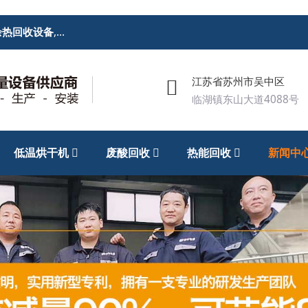
余热回收设备
,
废酸回收处理设备
,低温烘干机
江苏省苏州市吴中区
临湖镇东山大道4088号
低温烘干机
废酸回收
热能回收
新闻中