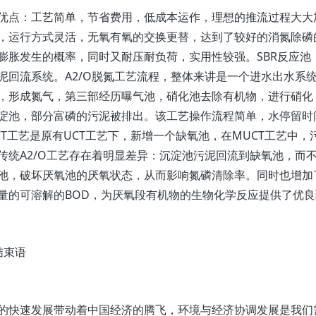
：工艺简单，节省费用，低成本运作，理想的推流过程大大加
，运行方式灵活，无氧有氧的交换更替，达到了较好的消氮除磷
膨胀发生的概率，同时又耐压耐负荷，实用性较强。SBR反应
泥回流系统。A2/O脱氮工艺流程，整体来讲是一个进水出水系
，形成氮气，第三部经历曝气池，硝化池去除有机物，进行硝化
淀池，部分富磷的污泥被排出。该工艺操作流程简单，水停留时
CT工艺是原有UCT工艺下，新增一个缺氧池，在MUCT工艺中
传统A2/O工艺存在着明显差异：沉淀池污泥回流到缺氧池，而
池，破坏厌氧池的厌氧状态，从而影响氮磷清除率。同时也增加
量的可溶解的BOD，为厌氧段有机物的生物化学反应提供了优良
束语
速发展带动着中国经济的腾飞，环境与经济协调发展是我们需