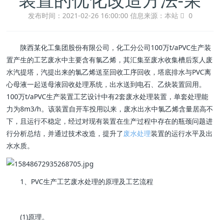
发布时间：2021-02-26 16:00:00
信息来源：本站
0
陕西某化工集团股份有限公司，化工分公司100万t/aPVC生产装
置产生的工艺废水中主要含有氯乙烯，其汇集至废水收集槽后泵人废
水汽提塔，汽提出来的氯乙烯送至回收工序回收，塔底排水与PVC离
心母液一起送母液回收处理系统，出水送到电石、乙炔装置回用。
100万t/aPVC生产装置工艺设计中有2套废水处理装置，单套处理能
力为8m3/h。该装置自开车投用以来，废水出水中氯乙烯含量居高不
下，且运行不稳定，经过对现有装置在生产过程中存在的瓶颈问题进
行分析总结，并通过技术改造，提升了
废水处理
装置的运行水平及出
水水质。
1、PVC生产工艺废水处理的原理及工艺流程
(1)原理。