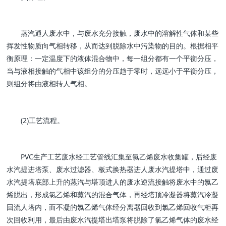
蒸汽通人废水中，与废水充分接触，废水中的溶解性气体和某些
挥发性物质向气相转移，从而达到脱除水中污染物的目的。根据相平
衡原理：一定温度下的液体混合物中，每一组分都有一个平衡分压，
当与液相接触的气相中该组分的分压趋于零时，远远小于平衡分压，
则组分将由液相转人气相。
(2)工艺流程。
PVC生产工艺废水经工艺管线汇集至氯乙烯废水收集罐，后经废
水汽提进塔泵、废水过滤器、板式换热器进人废水汽提塔中，通过废
水汽提塔底部上升的蒸汽与塔顶进人的废水逆流接触将废水中的氯乙
烯脱出，形成氯乙烯和蒸汽的混合气体，再经塔顶冷凝器将蒸汽冷凝
回流人塔内，而不凝的氯乙烯气体经分离器回收到氯乙烯回收气柜再
次回收利用，最后由废水汽提塔出塔泵将脱除了氯乙烯气体的废水经