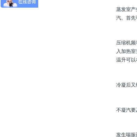
蒸发室产
汽。首先
压缩机频
入加热室
温升可以
冷凝后又
不凝汽要
发生喘振