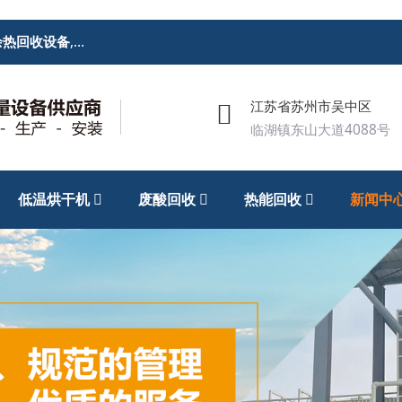
余热回收设备
,
废酸回收处理设备
,低温烘干机
江苏省苏州市吴中区
临湖镇东山大道4088号
低温烘干机
废酸回收
热能回收
新闻中