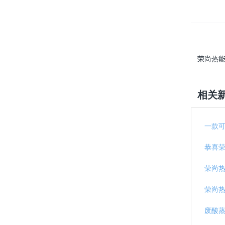
荣尚热能
相关
一款
恭喜
荣尚
荣尚
废酸蒸