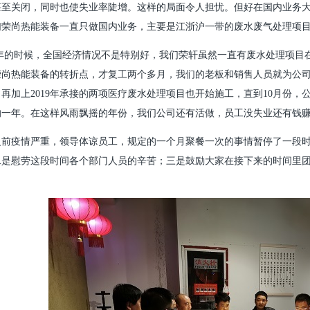
甚至关闭，同时也使失业率陡增。这样的局面令人担忧。但好在国内业务
们荣尚热能装备一直只做国内业务，主要是江浙沪一带的废水废气处理项
19年的时候，全国经济情况不是特别好，我们荣轩虽然一直有废水处理项
是荣尚热能装备的转折点，才复工两个多月，我们的老板和销售人员就为公
再加上2019年承接的两项医疗废水处理项目也开始施工，直到10月份，
的一年。在这样风雨飘摇的年份，我们公司还有活做，员工没失业还有钱
之前疫情严重，领导体谅员工，规定的一个月聚餐一次的事情暂停了一段
二是慰劳这段时间各个部门人员的辛苦；三是鼓励大家在接下来的时间里