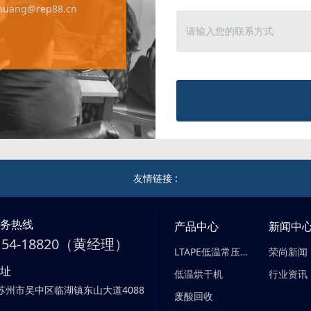
yhuang@rep88.cn
友情链接 :
服务热线
产品中心
新闻中
-154-18820（黄经理）
LTAPE低温常压蒸发器
荣尚新闻
地址
低温烘干机
行业资讯
苏州市吴中区临湖镇东山大道4088
废酸回收