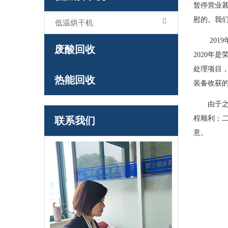
暂停营业
慰的。我
低温烘干机
20
废酸回收
2020年
处理项目，
热能回收
装备收获
由于
联系我们
程顺利；
意。