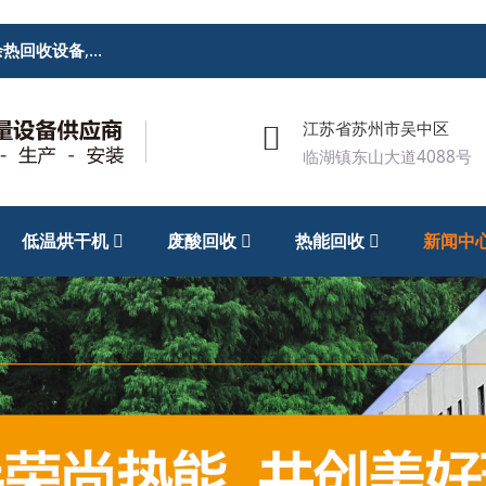
余热回收设备
,
废酸回收处理设备
,低温烘干机
江苏省苏州市吴中区
临湖镇东山大道4088号
低温烘干机
废酸回收
热能回收
新闻中