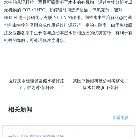
水中的悬浮颗粒，而且可吸附溶于水中的有机物，通过生物分解变成
无机物的 CO2 和 H2O。如停留时间选择适当，供氧充分，能对
NH3-N 进一步硝化，有脱 NH3-N 的作用。同样水中呈溶解状态的磷
也能由生物的吸附合成作用通过排泥获得一定的去除率。由于生物膜
法反应器各层中生长着与流经本层水质相适应的优势菌种，有利于有
机物的降解，可处理低浓度进水。
医疗废水处理设备储水槽掉漆
某医疗器械科技公司考察化工
了，谁之过-荣轩环
废水处理项目-荣轩
相关新闻
查看更多
一款可以耐腐蚀的塑料蒸发器