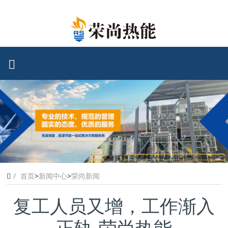
首页
>
新闻中心
>
荣尚新闻
复工人员又增，工作渐入
正轨-荣尚热能