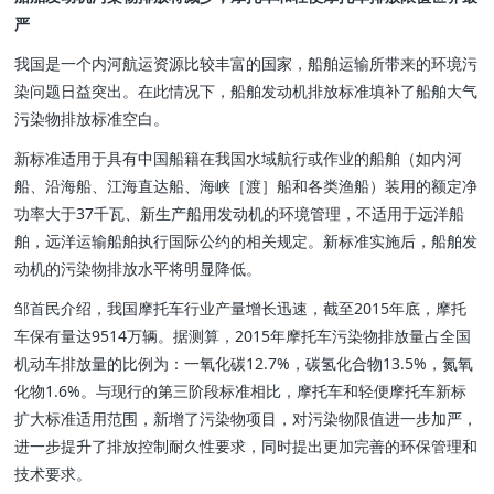
严
我国是一个内河航运资源比较丰富的国家，船舶运输所带来的环境污
染问题日益突出。在此情况下，船舶发动机排放标准填补了船舶大气
污染物排放标准空白。
新标准适用于具有中国船籍在我国水域航行或作业的船舶（如内河
船、沿海船、江海直达船、海峡［渡］船和各类渔船）装用的额定净
功率大于37千瓦、新生产船用发动机的环境管理，不适用于远洋船
舶，远洋运输船舶执行国际公约的相关规定。新标准实施后，船舶发
动机的污染物排放水平将明显降低。
邹首民介绍，我国摩托车行业产量增长迅速，截至2015年底，摩托
车保有量达9514万辆。据测算，2015年摩托车污染物排放量占全国
机动车排放量的比例为：一氧化碳12.7%，碳氢化合物13.5%，氮氧
化物1.6%。与现行的第三阶段标准相比，摩托车和轻便摩托车新标
扩大标准适用范围，新增了污染物项目，对污染物限值进一步加严，
进一步提升了排放控制耐久性要求，同时提出更加完善的环保管理和
技术要求。