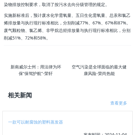
染物排放控制要求，取消了按污水去向分级管理的规定。
实施新标准后，预计废水化学需氧量、五日生化需氧量、总汞和氯乙
烯排放量与执行现行标准相比，分别削减77%、67%、67%和87%。
废气颗粒物、氯乙烯、非甲烷总烃排放量与执行现行标准相比，分别
削减51%、72%和58%。
新南威尔士州：用法律为环
空气污染是全球面临的最大健
保“保驾护航”-荣轩
康风险-荣尚热能
相关新闻
查看更多
一款可以耐腐蚀的塑料蒸发器
发布时间：2024-11-04