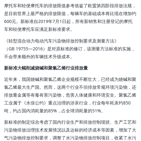
摩托车和轻便摩托车的排放限值参考借鉴了欧盟第四阶段排放法规，
是目前世界上最严格的排放限值，每辆车的基础成本将比现在增加约
600元。新标准自2019年7月1日起，所有新销售和注册登记的摩托
车和轻便摩托车应满足新标准要求。
《轻型混合动力电动汽车污染物排放控制要求及测量方法》
（GB 19755—2016）是对原标准的修订，该测量方法标准的实施，
不会带来额外的车辆技术升级成本。
新标准大幅削减烧碱和聚氯乙烯行业排放量
近年来，我国烧碱和聚氯乙烯企业规模不断壮大，已经成为烧碱和聚
氯乙烯最大生产国。然而，这两个行业不但排放常规环境污染物，还
排放重金属等有毒有害污染物，危害人体健康和环境安全。聚氯乙烯
工业属于《水俣公约》重点治理的涉汞行业，行业每年耗汞约850
吨，约占国内消耗量的85%，占全球消耗量的51%。
新标准的制定综合考虑了国内行业生产和排放控制现状、生产工艺和
污染物排放治理技术发展情况以及达标的经济成本等因素，增加了大
气污染物排放控制要求，调整了水污染物排放控制项目，收紧了水污