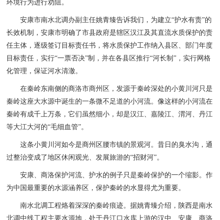
环境行为进行劝阻。
安康市南水北调办副主任姚青臻告诉我们，为建立“护水有责”的
长效机制，安康市明确了市县政府是辖区汉江及其直流水质保护的责
任主体，逐级签订目标责任书，将水质保护工作纳入县区、部门年度
目标责任，实行“一票否决”制，并在各县区推行“河长制”，实行网格
化管理，保证河水清澈。
在秦岭东南侧的商洛市商州区，发源于秦岭深处的小黄川河只是
秦岭这座大水源中诞生的一条微不足道的小河流。像这样的小河流在
秦岭有成千上万条，它们虽然细小，却是汉江、嘉陵江、渭河、丹江
等大江大河的“毛细血管”。
这条小黄川河如今是商州区腰市镇的景观河。昔日的臭水沟，通
过整治变成了地区休闲观光、发展旅游的“招财河”。
安康、商洛保护河流、护水的例子只是秦岭保护的一个缩影。作
为中国最重要的水源涵养区，保护秦岭的水显得尤为重要。
南水北调工程烙着深深的秦岭痕迹。据姚青臻介绍，陕西是南水
北调中线工程主要水源地，处于丹江口水库上游的汉中、安康、商洛