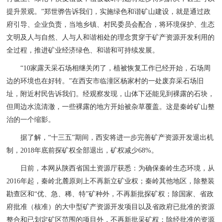
提升景观。”郑世骅告诉我们，实施绿色和谐矿山建设，就是通过政
府引导、企业负责，当地乡镇、村民委员会配合，将环境保护、生态
文明及人与自然、人与人和谐相处的理念贯穿于矿产资源开发利用的
全过程，推进矿业经济绿色、和谐和可持续发展。
“10家露天采石场相继关闭了，植被恢复工作已经开始，石场周
边的环境也在好转。”在西安市临潼区杨家村的一处废弃采石场旧
址，附近村民告诉我们。经观察发现，山体下还能见到裸露的石块，
但周边水流清澈，一些裸露的地方开始被杂草覆盖。这是秦岭矿山整
治的一个缩影。
据了解，“十三五”期间，西安将进一步完善矿产资源开发退出机
制，2018年底前探矿权全部退出，矿权减少68%。
日前，本网从陕西省国土资源厅获悉：为确保秦岭生态环境，从
2016年起，秦岭北麓原则上不再新立矿业权；秦岭其他地区，除整装
勘查区和“优、急、稀、特”矿种外，不再新批探矿权；除国家、省政
府批准（核准）的大中型矿产资源开发项目以及省政府已批准的资源
整合和已划定矿区范围的项目外，不再新批采矿权；除经批准的资源