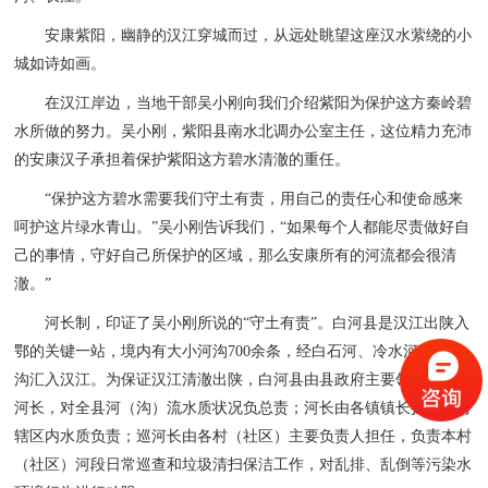
安康紫阳，幽静的汉江穿城而过，从远处眺望这座汉水萦绕的小
城如诗如画。
在汉江岸边，当地干部吴小刚向我们介绍紫阳为保护这方秦岭碧
水所做的努力。吴小刚，紫阳县南水北调办公室主任，这位精力充沛
的安康汉子承担着保护紫阳这方碧水清澈的重任。
“保护这方碧水需要我们守土有责，用自己的责任心和使命感来
呵护这片绿水青山。”吴小刚告诉我们，“如果每个人都能尽责做好自
己的事情，守好自己所保护的区域，那么安康所有的河流都会很清
澈。”
河长制，印证了吴小刚所说的“守土有责”。白河县是汉江出陕入
鄂的关键一站，境内有大小河沟700余条，经白石河、冷水河、麻虎
沟汇入汉江。为保证汉江清澈出陕，白河县由县政府主要领导担任总
河长，对全县河（沟）流水质状况负总责；河长由各镇镇长担任，对
辖区内水质负责；巡河长由各村（社区）主要负责人担任，负责本村
（社区）河段日常巡查和垃圾清扫保洁工作，对乱排、乱倒等污染水