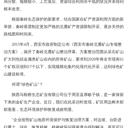
局分散、规模较小、工艺落后、资源综合利用水平低的状况并未得到
根本改变。
根据秦岭生态保护的新要求，结合国家在矿产资源利用方面的新
举措，秦岭亟需制定更加严格的北麓矿产资源限制开采、逐步关停的
路线图和时间表。
2015年4月，西安市政府制定公布《西安市秦岭北麓矿山专项整
治方案》，揭开了秦岭北麓矿山整治序幕。方案整治范围从采石矿山
扩大到包括金属类矿山在内的所有矿山，要求到2020年将全市现有61
个矿权压缩到17个以下，实现规模化集约化现代化开采，达到绿色矿
山建设标准。
何谓“绿色矿山”？
陕西马鞍桥生态矿业有限公司位于周至县厚畛子镇，是一家保留
下来的金矿生产企业。近日，我们在此采访时发现，矿区周边树木郁
郁葱葱，生态环境保护和恢复成效明显。
“企业按照矿山地质环境保护与恢复治理方案，对边坡、台阶进
行覆土、绿化，恢复植被，植被破坏问题将逐步得到解决，甚至可以