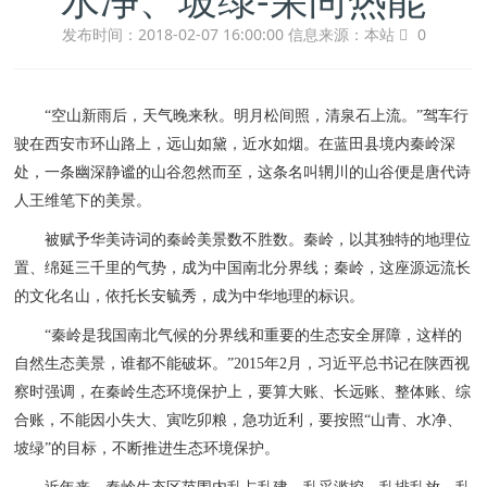
发布时间：2018-02-07 16:00:00
信息来源：本站
0
“空山新雨后，天气晚来秋。明月松间照，清泉石上流。”驾车行
驶在西安市环山路上，远山如黛，近水如烟。在蓝田县境内秦岭深
处，一条幽深静谧的山谷忽然而至，这条名叫辋川的山谷便是唐代诗
人王维笔下的美景。
被赋予华美诗词的秦岭美景数不胜数。秦岭，以其独特的地理位
置、绵延三千里的气势，成为中国南北分界线；秦岭，这座源远流长
的文化名山，依托长安毓秀，成为中华地理的标识。
“秦岭是我国南北气候的分界线和重要的生态安全屏障，这样的
自然生态美景，谁都不能破坏。”2015年2月，习近平总书记在陕西视
察时强调，在秦岭生态环境保护上，要算大账、长远账、整体账、综
合账，不能因小失大、寅吃卯粮，急功近利，要按照“山青、水净、
坡绿”的目标，不断推进生态环境保护。