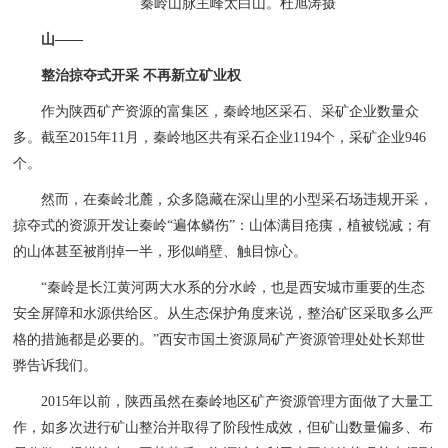
秦岭山脉主峰太白山。杜旭涛摄
山——
整治掠夺式开采 不再新立矿业权
作为陕西矿产资源的富集区，秦岭地区采石、采矿企业数量众
多。截至2015年11月，秦岭地区共有采石企业1194个，采矿企业946
个。
然而，在秦岭北麓，众多隐藏在深山里的小型采石场违规开采，
掠夺式的资源开发让秦岭“遍体鳞伤”：山体满目疮痍，植被锐减；有
的山体甚至被削掉一半，形似峭壁、触目惊心。
“秦岭是长江黄河两大水系的分水岭，也是西安城市重要的生态
安全屏障和水源供给区。从生态保护角度来说，整治矿区采取多么严
格的措施都是必要的。”西安市国土资源局矿产资源管理处处长郑世
骅告诉我们。
2015年以前，陕西虽然在秦岭地区矿产资源管理方面做了大量工
作，如多次进行矿山整治并取得了阶段性成效，但矿山数量偏多、布