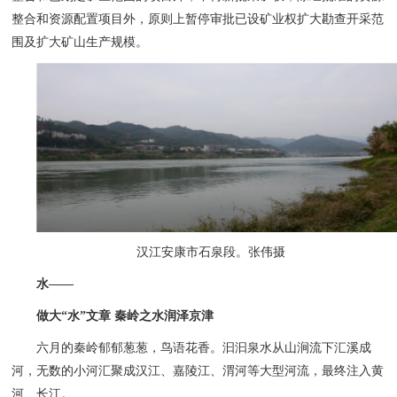
整合和资源配置项目外，原则上暂停审批已设矿业权扩大勘查开采范
围及扩大矿山生产规模。
汉江安康市石泉段。张伟摄
水——
做大“水”文章 秦岭之水润泽京津
六月的秦岭郁郁葱葱，鸟语花香。汩汩泉水从山涧流下汇溪成
河，无数的小河汇聚成汉江、嘉陵江、渭河等大型河流，最终注入黄
河、长江。