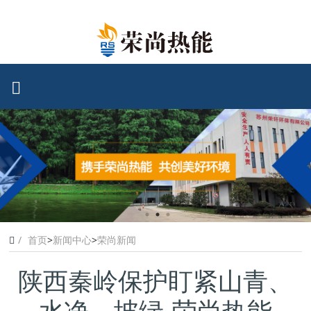
首页
>
新闻中心
>
荣尚新闻
陕西秦岭保护盯紧山青、
水净、坡绿-荣尚热能