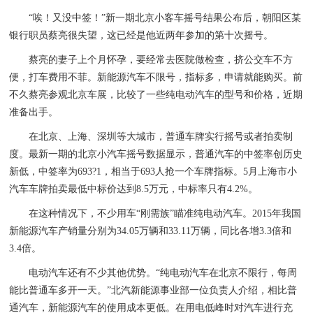
“唉！又没中签！”新一期北京小客车摇号结果公布后，朝阳区某
银行职员蔡亮很失望，这已经是他近两年参加的第十次摇号。
蔡亮的妻子上个月怀孕，要经常去医院做检查，挤公交车不方
便，打车费用不菲。新能源汽车不限号，指标多，申请就能购买。前
不久蔡亮参观北京车展，比较了一些纯电动汽车的型号和价格，近期
准备出手。
在北京、上海、深圳等大城市，普通车牌实行摇号或者拍卖制
度。最新一期的北京小汽车摇号数据显示，普通汽车的中签率创历史
新低，中签率为693?1，相当于693人抢一个车牌指标。5月上海市小
汽车车牌拍卖最低中标价达到8.5万元，中标率只有4.2%。
在这种情况下，不少用车“刚需族”瞄准纯电动汽车。2015年我国
新能源汽车产销量分别为34.05万辆和33.11万辆，同比各增3.3倍和
3.4倍。
电动汽车还有不少其他优势。“纯电动汽车在北京不限行，每周
能比普通车多开一天。”北汽新能源事业部一位负责人介绍，相比普
通汽车，新能源汽车的使用成本更低。在用电低峰时对汽车进行充