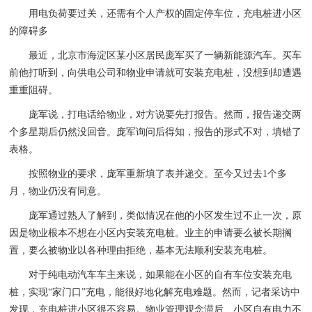
用电负荷要过关，还需有个人产权的固定停车位，充电桩进小区
的障碍多
最近，北京市海淀区某小区居民庞军买了一辆新能源汽车。买车
前他打听到，向供电公司和物业申请就可安装充电桩，没想到却遭遇
重重阻碍。
庞军说，打电话给物业，对方说要先打报告。然而，报告递交两
个多星期后仍然没回音。庞军询问后得知，报告的形式不对，填错了
表格。
按照物业的要求，庞军重新填了表并递交。至今又过去1个多
月，物业仍没有同意。
庞军通过熟人了解到，类似情况在他的小区发生过不止一次，原
因是物业根本不想在小区内安装充电桩。业主的申请要么被长期搁
置，要么被物业以各种理由拒绝，基本无法顺利安装充电桩。
对于纯电动汽车车主来说，如果能在小区的自有车位安装充电
桩，实现“家门口”充电，能很好地化解充电难题。然而，记者采访中
发现，充电桩进小区很不容易。物业管理观念滞后、小区自有电力不