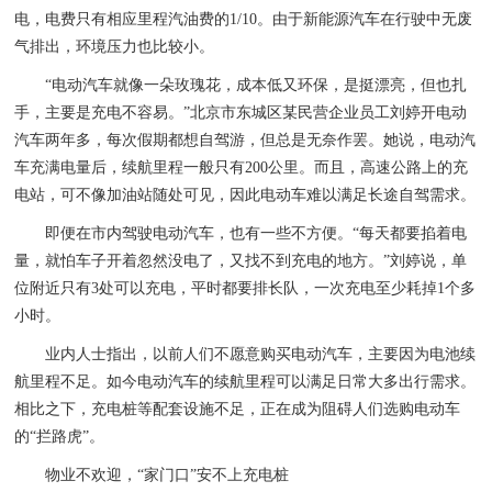
电，电费只有相应里程汽油费的1/10。由于新能源汽车在行驶中无废
气排出，环境压力也比较小。
“电动汽车就像一朵玫瑰花，成本低又环保，是挺漂亮，但也扎
手，主要是充电不容易。”北京市东城区某民营企业员工刘婷开电动
汽车两年多，每次假期都想自驾游，但总是无奈作罢。她说，电动汽
车充满电量后，续航里程一般只有200公里。而且，高速公路上的充
电站，可不像加油站随处可见，因此电动车难以满足长途自驾需求。
即便在市内驾驶电动汽车，也有一些不方便。“每天都要掐着电
量，就怕车子开着忽然没电了，又找不到充电的地方。”刘婷说，单
位附近只有3处可以充电，平时都要排长队，一次充电至少耗掉1个多
小时。
业内人士指出，以前人们不愿意购买电动汽车，主要因为电池续
航里程不足。如今电动汽车的续航里程可以满足日常大多出行需求。
相比之下，充电桩等配套设施不足，正在成为阻碍人们选购电动车
的“拦路虎”。
物业不欢迎，“家门口”安不上充电桩