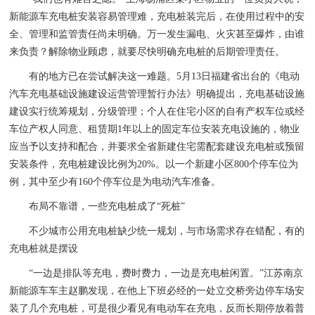
新能源车充电桩安装容易管理难，充电桩装完后，在使用过程中的安
全、管理和监管责任尚未明确。万一发生漏电、火灾甚至爆炸，由谁
来负责？解除物业顾虑，就要尽快明确充电桩的后期管理责任。
有的地方已在尝试解决这一难题。5月13日福建省出台的《电动
汽车充电基础设施建设运营管理暂行办法》明确提出，充电基础设施
建设实行统筹规划，分级管理；个人在住宅小区的自有产权车位或经
车位产权人同意、租赁期1年以上的固定车位安装充电设施的，物业
应当予以支持和配合，并要求全省新建住宅需配套建设充电桩或预留
安装条件，充电桩建设比例为20%。以一个新建小区800个停车位为
例，其中至少有160个停车位是为电动汽车准备。
布局不靠谱，一些充电桩成了“死桩”
不少城市公用充电桩缺少统一规划，与市场需求存在错配，有的
充电桩就是摆设
“一边是排队等充电，费时费力，一边是充电桩闲置。”江苏南京
新能源车车主赵鹏发现，在他上下班必经的一处立交桥旁边停车场安
装了几个充电桩，可是很少看见有电动车在充电，反而长期停放着普