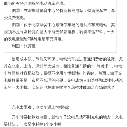
能为所有符合国标的电动汽车充电。
图②：在深圳湾体育中心的特斯拉充电站，特斯拉车主可享
受免费充电。
图③：位于北京华贸中心东侧停车场的电动汽车充电站，其
屋顶不是寻常砖瓦而是太阳能光伏发电板，转换率达22%，一天
的发电量能给7辆纯电动车充满电。
制图：张芳曼
使用成本低，节能又环保，电动汽车走进普通消费者的视野。尤
其在北京、上海、深圳等大城市，相比普通车牌的“一牌难求”，电动
车牌照相对容易获取，赢得不少用车“刚需族”的青睐。然而，由于充
电桩数量不足、布局不合理等问题，充电成为人们选择和驾驶电动汽
车的一大困扰。安装充电桩难在哪里？怎样才能满足市场需求？
充电太困难，电动车遇上“拦路虎”
开车时要掐算着电量，就怕车子没电又找不到充电的地方；充电
要排队，一次至少耗掉1个多小时