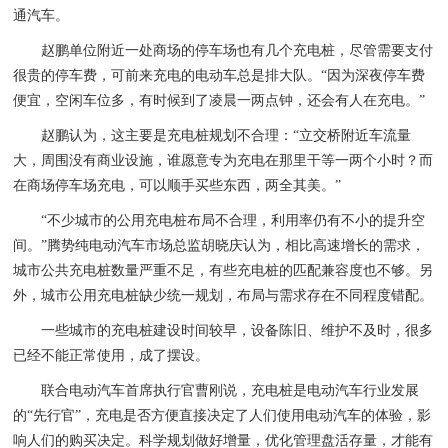
通汽车。
赵鹏单位附近一处商场的停车场也有几个充电桩，尽管需要支付
很贵的停车费，可前来充电的电动车总是排大队。“因为深夜停车费
便宜，空闲车位多，有时候到了凌晨一两点钟，还会有人在充电。”
赵鹏认为，这主要是充电桩规划不合理：“立交桥附近车流量
大，周围没有商业设施，谁愿意专为充电在那里干等一两个小时？而
在商场停车场充电，可以顺手买些东西，两全其美。”
“不少城市的公用充电桩布局不合理，利用率仍有不小的提升空
间。”腾势纯电动汽车市场总监胡晓庆认为，相比高速增长的需求，
城市公共充电桩数量严重不足，有些充电桩的匹配兼容度也不够。另
外，城市公用充电桩缺少统一规划，布局与需求存在不同程度错配。
一些城市的充电桩建设时间较早，设备陈旧、维护不及时，很多
已经不能正常使用，成了摆设。
联合电动汽车首席执行官曹刚说，充电桩是电动汽车行业发展
的“先行官”，充电是否方便直接决定了人们使用电动汽车的体验，影
响人们的购买决定。科学规划做好增量，优化管理盘活存量，才能有