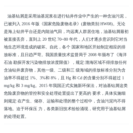
油基钻屑是采用油基泥浆在进行钻井作业中产生的一种含油污泥，
已被列入 2016 年版《国家危险废物名录》(废物类别:HW08)。无论
是海上钻井平台还是内陆油气田，均远离人群居住地，油基钻屑最初
被直接丢弃，直到上 20 世纪 70~80 年代，人们才逐步意识到它对当
地生态环境造成的破坏。自此，各个 国家和地区开始制定相应的排
放标准，且日趋严苛。我国质量技术监督局于 2008 年颁布了《海洋
石油 勘探开发污染物排放浓度限值》，规定:渤海区域不得排放任何
含油钻井废弃物，其他一级、二级和三 级海域的排放标准分别为含
油率不得超过 1%、3%和 8%，且 Hg 和 Cd 的含量分别不得超过 1
mg/kg 和 3 mg/kg。2015 年我国正式实施新环保法，对油基钻屑这类
危险废弃物的管控和安全处理处置提出了更高的 要求，具体实施细
则规定:在产生、储存、运输和处理的整个过程中，含油污泥均不得
落地。迫于环保压 力，各类新旧技术纷纷涌现，研究用于油基钻屑
的处理处置。