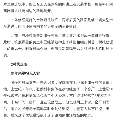
木歪倒进坑中。四五名工人在深坑的周边正在安装木桩，用塑料的隔
离网将大坑与周边的耕地隔开。
一条修缮完好的土路通往坑底，两米多宽的路面足够一辆大型卡
车通过，路面还留有明显的大型车的车轮痕迹。
此前，当地媒体曾对张侯村窑厂遭工业污水排放一事进行报道。
此时，坑底裸露的黄土中已经被栽种上了拇指粗细的树苗，树根处泥
土尚未风干。附近村民介绍，树苗是新闻曝光以后村里派人临时种上
的。
□村民反映
两年来举报无人管
张侯村村民秦先生告诉记者，深坑所在土地属于张侯村的集体土
地。上世纪80年代，张侯村村集体在该地经营了一个窑厂，上世纪90
年代该窑厂被村集体承包给了个人经营，窑厂继续经营了3年左右关
闭。十余年间，窑厂一直在该处取土，但也就两三米深。窑厂倒闭
后，附近村民盖房子奠地基时会到这里挖土，也有人从窑厂挖土出
售。后来这个大坑逐渐成了店子镇倾倒生活垃圾的地方。