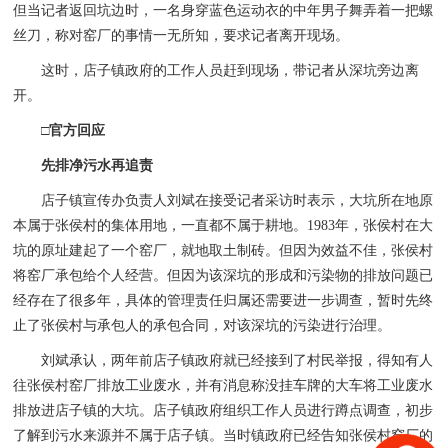
但当记者返回坑边时，一名身穿蓝色运动衣的中年男子舞弄着一把螺
丝刀，称对窑厂的事情一无所知，要求记者离开现场。
这时，店子镇政府的工作人员赶到现场，带记者从深坑旁边离
开。
□官方回应
先排净污水再追责
店子镇宣传办负责人刘斌在接受记者采访时表示，大坑所在地原
本属于张侯村的集体用地，一直都不属于耕地。1983年，张侯村在大
坑的原址建起了一个窑厂，就地取土制砖。但因为效益不佳，张侯村
将窑厂承包给个人经营。但因为该深坑的形成和污染物的排放问题已
经存在了很多年，具体的管理责任归属还需要进一步调查，暂时先终
止了张侯村与承包人的承包合同，对该深坑的污染进行治理。
刘斌承认，两年前店子镇政府就已经接到了村民举报，得知有人
往张侯村窑厂排放工业废水，并有消息称没挂车牌的大车将工业废水
排放进店子镇的大坑。店子镇政府组织工作人员进行蹲点调查，初步
了解到污水来源并不属于店子镇。当时镇政府已经告知张侯村窑厂的