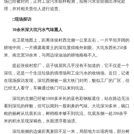
场已经被封闭，正对工业污水取样检测，拟将污水全部抽出净化处
理，并对相关责任人进行追责。
□现场探访
30余米深大坑污水气味熏人
在卫星地图上，距离张侯村西北侧一公里左右，一片平坦开阔的
耕地中间，一片裸露着黄土的深坑显得格外刺眼。大坑东西长250多
米、南北宽50余米，与周边绿油油的耕地格格不入。
提起张侯村窑厂，店子镇居民几乎没有不知道的，它不仅是一个
深坑，还是一个生活垃圾的填埋场和工业污水的收纳场。近日，记者
在现场探访发现，深坑西侧被一扇大铁门封闭，貌似工厂的厂区，但
已经无人看守，车辆通过铁门可以来到坑边。
深坑的北侧已经被1000多米长的蓝色彩钢板遮住，站在路边无法
看到深坑的样貌，但可以闻到一股刺鼻的气味。大坑深30多米，碗口
粗的杨树从坑底长出，树梢根本够不到坑沿。坑底东侧一处200余平
米的积水呈现深褐色，水面漂浮着油渍。
深坑南侧的边缘距离麦田不足一米，局部地方出现坍塌，部分树