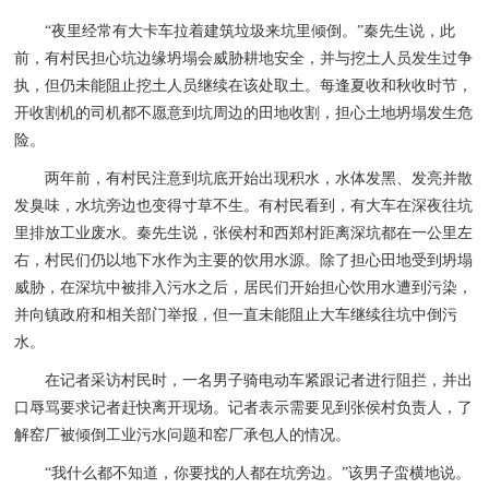
“夜里经常有大卡车拉着建筑垃圾来坑里倾倒。”秦先生说，此
前，有村民担心坑边缘坍塌会威胁耕地安全，并与挖土人员发生过争
执，但仍未能阻止挖土人员继续在该处取土。每逢夏收和秋收时节，
开收割机的司机都不愿意到坑周边的田地收割，担心土地坍塌发生危
险。
两年前，有村民注意到坑底开始出现积水，水体发黑、发亮并散
发臭味，水坑旁边也变得寸草不生。有村民看到，有大车在深夜往坑
里排放工业废水。秦先生说，张侯村和西郑村距离深坑都在一公里左
右，村民们仍以地下水作为主要的饮用水源。除了担心田地受到坍塌
威胁，在深坑中被排入污水之后，居民们开始担心饮用水遭到污染，
并向镇政府和相关部门举报，但一直未能阻止大车继续往坑中倒污
水。
在记者采访村民时，一名男子骑电动车紧跟记者进行阻拦，并出
口辱骂要求记者赶快离开现场。记者表示需要见到张侯村负责人，了
解窑厂被倾倒工业污水问题和窑厂承包人的情况。
“我什么都不知道，你要找的人都在坑旁边。”该男子蛮横地说。