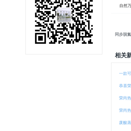
自然万物
同步脱氮
相关
一款
恭喜
荣尚
荣尚
废酸蒸