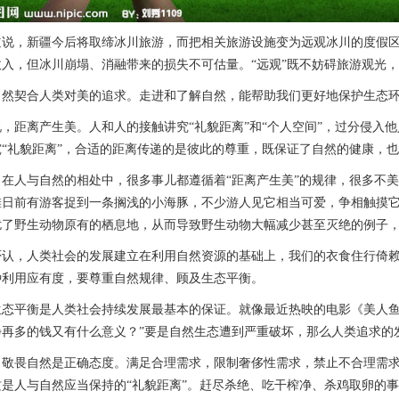
，新疆今后将取缔冰川旅游，而把相关旅游设施变为远观冰川的度假区。
收入，但冰川崩塌、消融带来的损失不可估量。“远观”既不妨碍旅游观光
契合人类对美的追求。走进和了解自然，能帮助我们更好地保护生态环
距离产生美。人和人的接触讲究“礼貌距离”和“个人空间”，过分侵入他
“礼貌距离”，合适的距离传递的是彼此的尊重，既保证了自然的健康，
人与自然的相处中，很多事儿都遵循着“距离产生美”的规律，很多不美
滩日前有游客捉到一条搁浅的小海豚，不少游人见它相当可爱，争相触摸
扰了野生动物原有的栖息地，从而导致野生动物大幅减少甚至灭绝的例子
，人类社会的发展建立在利用自然资源的基础上，我们的衣食住行倚赖
种利用应有度，要尊重自然规律、顾及生态平衡。
平衡是人类社会持续发展最基本的保证。就像最近热映的电影《美人鱼》
挣再多的钱又有什么意义？”要是自然生态遭到严重破坏，那么人类追求的
畏自然是正确态度。满足合理需求，限制奢侈性需求，禁止不合理需求
是人与自然应当保持的“礼貌距离”。赶尽杀绝、吃干榨净、杀鸡取卵的