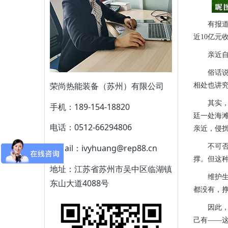
有报道说
近10亿元
亲近自然
俗话说，
荣尚热能装备（苏州）有限公司
相处也讲究
其实，在
手机：189-154-18820
廷一处海
电话：0512-66294806
亲近，侵
不可否认
E-Mail：ivyhuang@rep88.cn
撑。但这
地址：江苏省苏州市吴中区临湖镇
维护生态
东山大道4088号
都没有，
因此，敬
己有——这