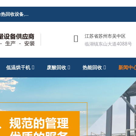
余热回收设备
,
废酸回收处理设备
,低温烘干机
江苏省苏州市吴中区
临湖镇东山大道4088号
低温烘干机
废酸回收
热能回收
新闻中