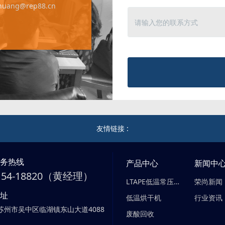
yhuang@rep88.cn
友情链接 :
服务热线
产品中心
新闻中
-154-18820（黄经理）
LTAPE低温常压蒸发器
荣尚新闻
地址
低温烘干机
行业资讯
苏州市吴中区临湖镇东山大道4088
废酸回收