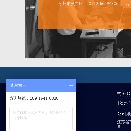
苏州市吴中区
0512-66294806
iv
请您留言
官方
咨询热线：189-1541-8820
189
公司
江苏省
号
客服中心