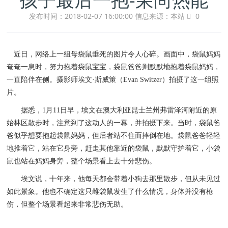
发布时间：2018-02-07 16:00:00
信息来源：本站
0
近日，网络上一组母袋鼠垂死的图片令人心碎。画面中，袋鼠妈妈
奄奄一息时，努力抱着袋鼠宝宝，袋鼠爸爸则默默地抱着袋鼠妈妈，
一直陪伴在侧。摄影师埃文·斯威策（Evan Switzer）拍摄了这一组照
片。
据悉，1月11日早，埃文在澳大利亚昆士兰州弗雷泽河附近的原
始林区散步时，注意到了这动人的一幕，并拍摄下来。当时，袋鼠爸
爸似乎想要抱起袋鼠妈妈，但后者站不住而摔倒在地。袋鼠爸爸轻轻
地推着它，站在它身旁，赶走其他靠近的袋鼠，默默守护着它，小袋
鼠也站在妈妈身旁，整个场景看上去十分悲伤。
埃文说，十年来，他每天都会带着小狗去那里散步，但从未见过
如此景象。他也不确定这只雌袋鼠发生了什么情况，身体并没有枪
伤，但整个场景看起来非常悲伤无助。