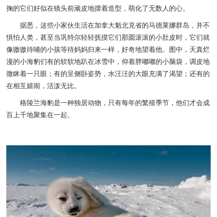
掬的它们好似在镜头前顽皮地摆着造型，萌化了无数人的心。
据悉，这些小家伙生活在加拿大魁北克省的马德莱娜群岛，并不
惧怕人类，甚至当巩特尔轻轻抚摸它们那圆滚滚的小肚皮时，它们就
像嗷嗷待哺的小孩等待妈妈归来一样，好奇地望着他。图中，天真烂
漫的小海豹们有的软软地趴在冰雪中，仰着胖嘟嘟的小脑袋，调皮地
微眯着一只眼；有的呈侧卧姿势，水汪汪的大眼充满了渴望；还有的
在相互嬉闹，活泼无比。
格陵兰海豹是一种独居动物，只有每年的繁殖季节，他们才会成
百上千地聚集在一起。