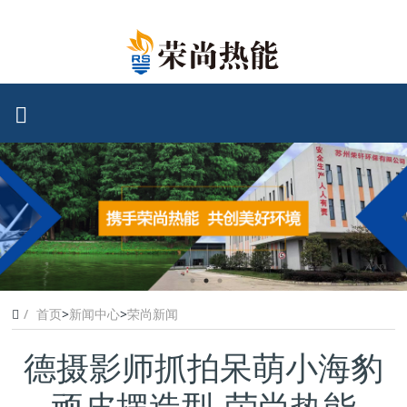
首页
>
新闻中心
>
荣尚新闻
德摄影师抓拍呆萌小海豹
顽皮摆造型-荣尚热能