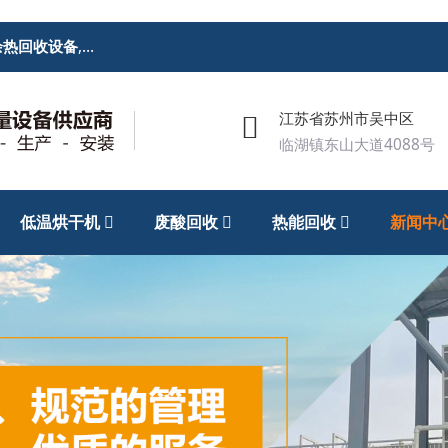
余热回收设备
,
废酸回收处理设备
,低温烘干机
江苏省苏州市吴中区
临湖镇东山大道4088号
低温烘干机
废酸回收
热能回收
新闻中