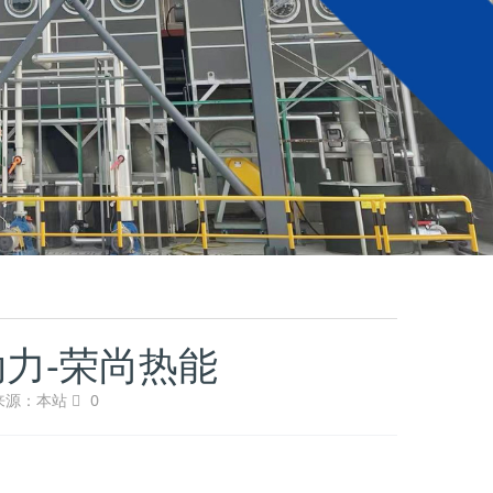
动力-荣尚热能
来源：本站
0