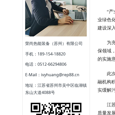
“产业
业绿色
建设深
为充分
荣尚热能装备（苏州）有限公司
保领域
手机：189-154-18820
的实施
电话：0512-66294806
此次，
E-Mail：ivyhuang@rep88.cn
融机构
地址：江苏省苏州市吴中区临湖镇
实缓解
东山大道4088号
江苏省
质量发