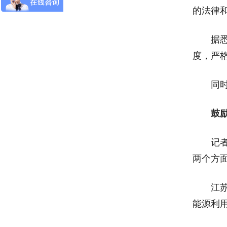
的法律
据悉，
度，严
同时，
鼓
记者了
两个方
江苏将
能源利