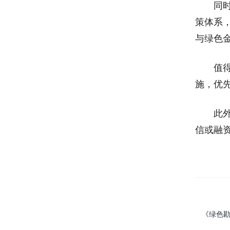
同时，
策体系
与绿色
值得关
施，优先
此外，
信或融
《绿色勘