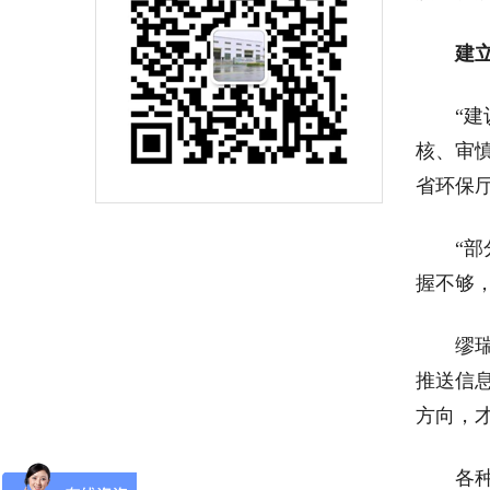
建
“建议
核、审
省环保
“部分
握不够
缪瑞林
推送信
方向，
各种风