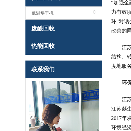
“加强
力有效
低温烘干机
环”对
废酸回收
改善的
热能回收
江苏省
结构、
度地服
联系我们
环
江苏绿
江苏诞生
2017
环境经